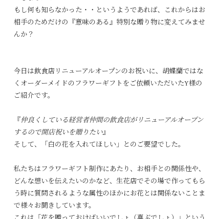
もし何も知らなかった・・というようであれば、これからはお
相手のためだけの『意味のある』特別な贈り物に変えてみませ
んか？
今日は飲食店リニューアルオープンのお祝いに、胡蝶蘭ではな
くオーダーメイドのフラワーギフトをご依頼いただいたY様の
ご紹介です。
『
仲良くしている経営者仲間の飲食店がリニューアルオープン
するので開店祝いを贈りたい
』
そして、「白の花を入れてほしい」とのご要望でした。
私たちはフラワーギフト制作にあたり、お相手との関係性や、
どんな想いを伝えたいのかなど、生花店でその場で作ってもら
う時に質問されるような属性のほかにお花とは関係ないことま
で様々お聞きしています。
これは「花を贈っておけばいいでしょ（喜ぶでしょ）」という