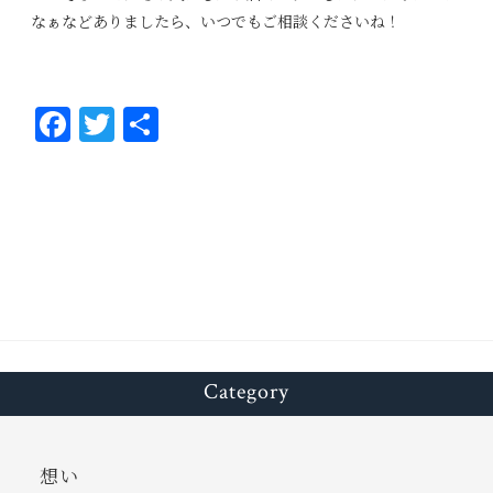
なぁなどありましたら、いつでもご相談くださいね！
Fa
T
共
ce
wi
有
bo
tt
ok
er
Category
想い