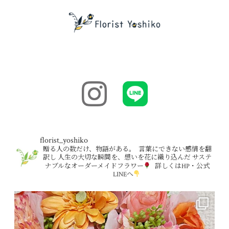
florist_yoshiko
贈る人の数だけ、物語がある。⁡
⁡
言葉にできない感情を翻
訳し⁡
人生の大切な瞬間を、想いを花に織り込んだ⁡
サステ
ナブルなオーダーメイドフラワー
⁡
詳しくはHP・公式
LINEへ